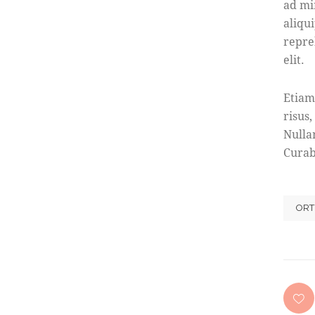
ad mi
aliqu
repre
elit.
Etiam
risus
Nulla
Curab
ORT