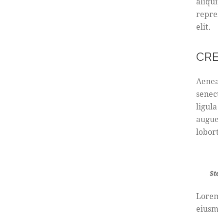
aliqu
repre
elit.
CR
Aenea
senec
ligula
augue
lobort
St
Lorem
eiusm