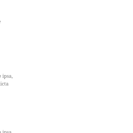
e
 ipsa,
icta
 ipsa,