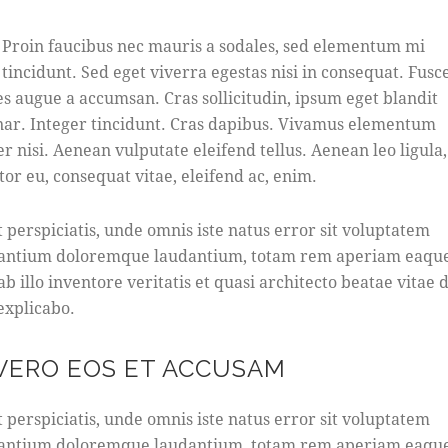
Proin faucibus nec mauris a sodales, sed elementum mi
tincidunt. Sed eget viverra egestas nisi in consequat. Fusc
es augue a accumsan. Cras sollicitudin, ipsum eget blandit
nar. Integer tincidunt. Cras dapibus. Vivamus elementum
r nisi. Aenean vulputate eleifend tellus. Aenean leo ligula,
tor eu, consequat vitae, eleifend ac, enim.
t perspiciatis, unde omnis iste natus error sit voluptatem
antium doloremque laudantium, totam rem aperiam eaque
b illo inventore veritatis et quasi architecto beatae vitae d
 explicabo.
 VERO EOS ET ACCUSAM
t perspiciatis, unde omnis iste natus error sit voluptatem
antium doloremque laudantium, totam rem aperiam eaque