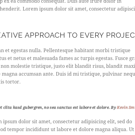
ip ex ea commodo consequat. Duis aute irure dolor in
henderit. Lorem ipsum dolor sit amet, consectetur adipisc
EATIVE APPROACH TO EVERY PROJE
n et egestas nulla. Pellentesque habitant morbi tristique
tus et netus et malesuada fames ac turpis egestas. Fusce gr
 non molestie tristique, justo elit blandit risus, blandit ma
 magna accumsan ante. Duis id mi tristique, pulvinar nequ
is tortor.
et clita kasd gubergren, no sea sanctus est labore et dolore. By
Kevin Sm
 ipsum dolor sit amet, consectetur adipisicing elit, sed do
od tempor incididunt ut labore et dolore magna aliqua. U