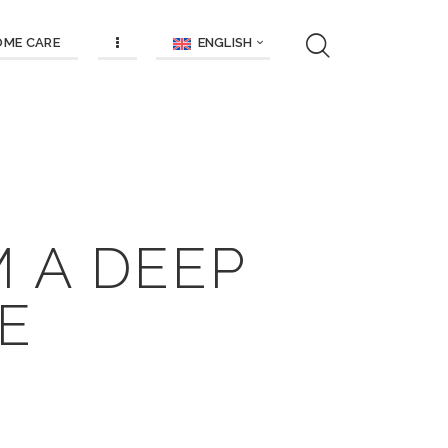
ENGLISH
OME CARE
 A DEEP
E