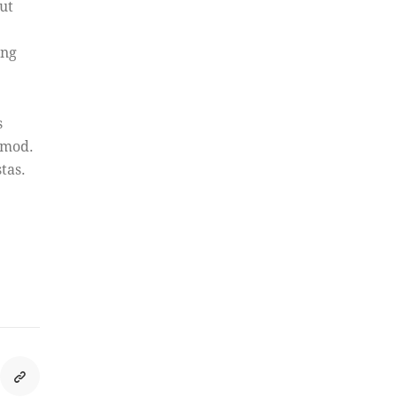
ut
ing
s
smod.
tas.