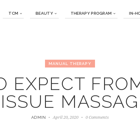
TCM
BEAUTY
THERAPY PROGRAM
IN-H
MANUAL THERAPY
O EXPECT FROM
TISSUE MASSAG
April 20, 2020
0
Comments
ADMIN