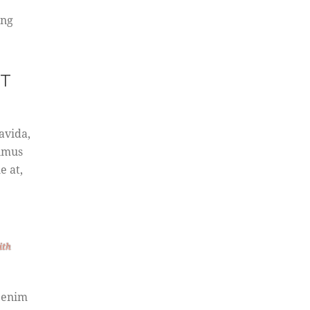
ing
CT
avida,
ximus
e at,
ith
t enim