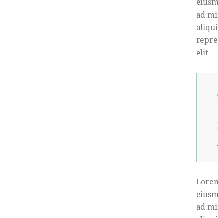
eiusm
ad mi
aliqu
repre
elit.
Lorem
eiusm
ad mi