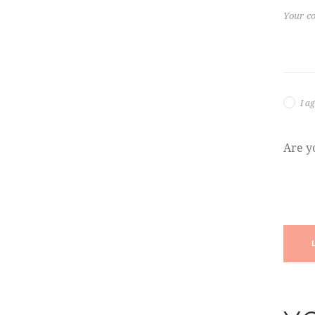
I a
Are y