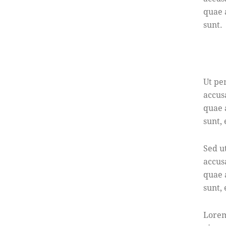
quae a
sunt.
Ut pe
accus
quae a
sunt,
Sed u
accus
quae a
sunt,
Lorem