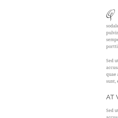
q
sodal
pulvi
sempe
portti
Sed u
accus
quae a
sunt,
AT
Sed u
accus