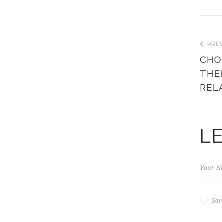
PRE
CHO
THE
REL
L
Sav