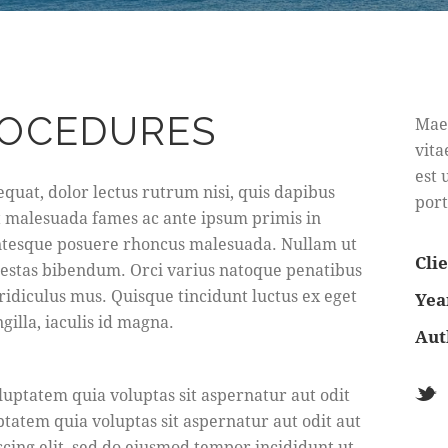
ROCEDURES
Maec
vita
est 
quat, dolor lectus rutrum nisi, quis dapibus
port
t malesuada fames ac ante ipsum primis in
entesque posuere rhoncus malesuada. Nullam ut
Cli
egestas bibendum. Orci varius natoque penatibus
ridiculus mus. Quisque tincidunt luctus ex eget
Yea
ngilla, iaculis id magna.
Aut
uptatem quia voluptas sit aspernatur aut odit
tatem quia voluptas sit aspernatur aut odit aut
iscing elit, sed do eiusmod tempor incididunt ut