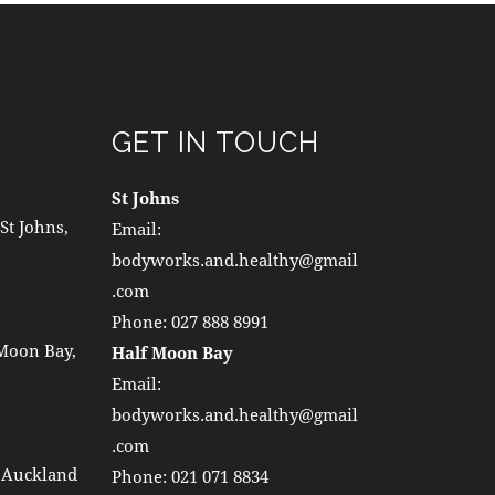
GET IN TOUCH
St Johns
St Johns,
Email:
bodyworks.and.healthy@gmail
.com
Phone:
027 888 8991
 Moon Bay,
Half Moon Bay
Email:
bodyworks.and.healthy@gmail
.com
, Auckland
Phone:
021 071 8834