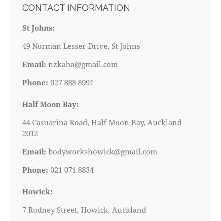
CONTACT INFORMATION
St Johns:
49 Norman Lesser Drive, St Johns
Email:
nzkaha@gmail.com
Phone:
027 888 8991
Half Moon Bay:
44 Casuarina Road, Half Moon Bay, Auckland
2012
Email:
bodyworkshowick@gmail.com
Phone:
021 071 8834
Howick:
7 Rodney Street, Howick, Auckland